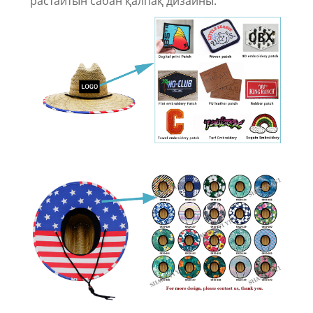
растайтын сабан қалпақ дизайны.