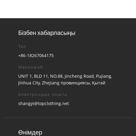
Бізбен хабарласыңы
Тел
+86-18267064175
Мекенжай
UNIT 1, BLD 11, NO.88, Jincheng Road, Pujiang,
Jinhua City, Zhejiang провинциясы, Қытай
Электрондық пошта
shangyi@topclothing.net
Өнімдер