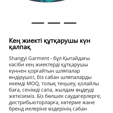
Кең жиекті құтқарушы күн
қалпақ
Shangyi Garment - бұл Қытайдағы
кәсіби кең жиектерді құтқарушы
күннен қорғайтын шляпалар
өндірушісі, біз сабан шляпаларды
икемді MOQ, толық теңшеу, қолайлы
баға, сенімді сапа, жылдам өңдеуді
жеткіземіз. Біз бөлшек саудагерлерге,
дистрибьюторларға, көтерме және
бренд иелеріне өздерінің сабан