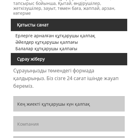
тапсырыс бойынша, Қытай, өндірушілер,
жеткізушілер, зауыт, төмен баға, жаппай, арзан,
көтерме
Қатысты санат
Ерлерге арналған құтқарушы қалпақ
Әйелдер құтқарушы қалпағы
Балалар құтқарушы қалпағы
Сұрау жіберу
Сұрауыңызды төмендегі формада
қалдырыңыз. Біз сізге 24 сағат ішінде жауап
береміз.