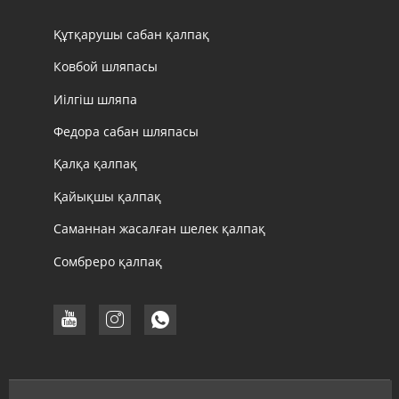
Құтқарушы сабан қалпақ
Ковбой шляпасы
Иілгіш шляпа
Федора сабан шляпасы
Қалқа қалпақ
Қайықшы қалпақ
Саманнан жасалған шелек қалпақ
Сомбреро қалпақ