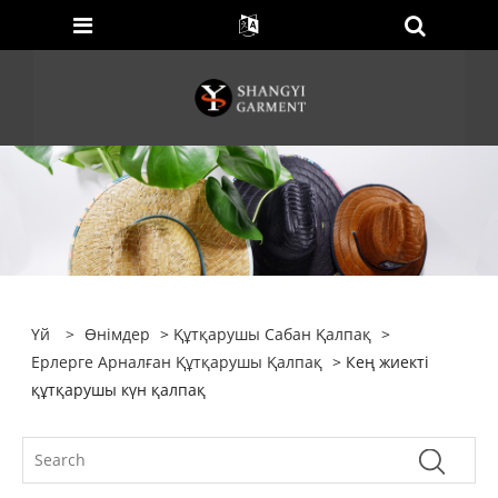
Үй
>
Өнімдер
>
Құтқарушы Сабан Қалпақ
>
Ерлерге Арналған Құтқарушы Қалпақ
> Кең жиекті
құтқарушы күн қалпақ