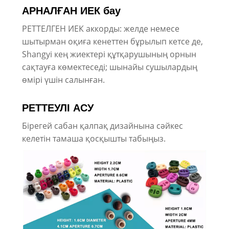
АРНАЛҒАН ИЕК бау
РЕТТЕЛГЕН ИЕК аккорды: желде немесе
шытырман оқиға кенеттен бұрылып кетсе де,
Shangyi кең жиектері құтқарушының орнын
сақтауға көмектеседі; шынайы сушылардың
өмірі үшін салынған.
РЕТТЕУЛІ АСУ
Бірегей сабан қалпақ дизайнына сәйкес
келетін тамаша қосқышты табыңыз.