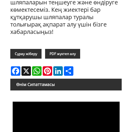
шляпаларын теңшеуге және өндіруге
көмектесеміз. Кең жиектері бар
құтқарушы шляпалар туралы
толығырақ ақпарат алу үшін бізге
хабарласыңыз!
Сұрау жіберу
PDF жүктеп алу
Facebook
X
WhatsApp
Pinterest
LinkedIn
Share
Өнім Сипаттамасы