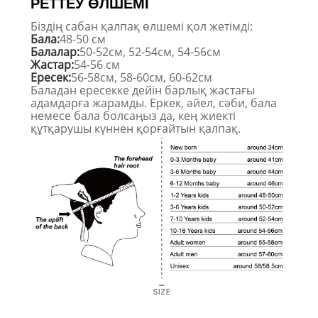
РЕТТЕУ ӨЛШЕМІ
Біздің сабан қалпақ өлшемі қол жетімді:
Бала:
48-50 см
Балалар:
50-52см, 52-54см, 54-56см
Жастар:
54-56 см
Ересек:
56-58см, 58-60см, 60-62см
Баладан ересекке дейін барлық жастағы
адамдарға жарамды. Еркек, әйел, сәби, бала
немесе бала болсаңыз да, кең жиекті
құтқарушы күннен қорғайтын қалпақ.