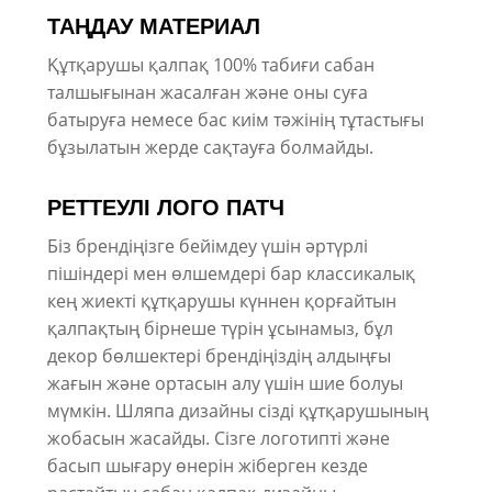
ТАҢДАУ МАТЕРИАЛ
Құтқарушы қалпақ 100% табиғи сабан
талшығынан жасалған және оны суға
батыруға немесе бас киім тәжінің тұтастығы
бұзылатын жерде сақтауға болмайды.
РЕТТЕУЛІ ЛОГО ПАТЧ
Біз брендіңізге бейімдеу үшін әртүрлі
пішіндері мен өлшемдері бар классикалық
кең жиекті құтқарушы күннен қорғайтын
қалпақтың бірнеше түрін ұсынамыз, бұл
декор бөлшектері брендіңіздің алдыңғы
жағын және ортасын алу үшін шие болуы
мүмкін. Шляпа дизайны сізді құтқарушының
жобасын жасайды. Сізге логотипті және
басып шығару өнерін жіберген кезде