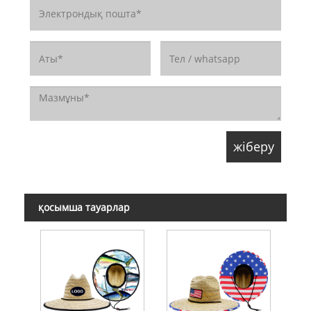
қосымша тауарлар