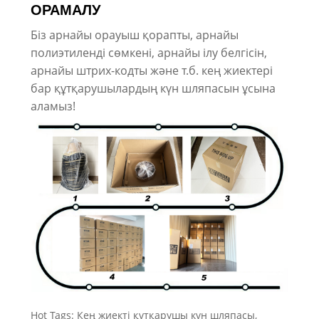
ОРАМАЛУ
Біз арнайы орауыш қорапты, арнайы
полиэтиленді сөмкені, арнайы ілу белгісін,
арнайы штрих-кодты және т.б. кең жиектері
бар құтқарушылардың күн шляпасын ұсына
аламыз!
Hot Tags: Кең жиекті құтқарушы күн шляпасы,