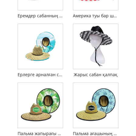
Еремдер сабанның шляпасын балық аулайды
Америка туы бар шляпа
Ерлерге арналған серфинг шляпасы
Жарыс сабан қалпақ
Пальма жапырағы басып шығару Құтқарушы сабан шляпа
Пальма ағашының құтқарушысы сабан шляпасы