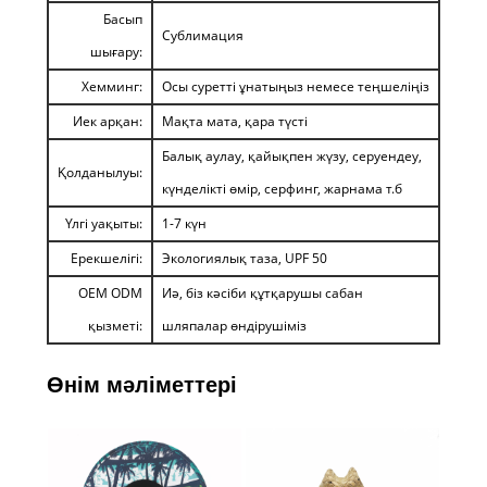
Басып
Сублимация
шығару:
Хемминг:
Осы суретті ұнатыңыз немесе теңшеліңіз
Иек арқан:
Мақта мата, қара түсті
Балық аулау, қайықпен жүзу, серуендеу,
Қолданылуы:
күнделікті өмір, серфинг, жарнама т.б
Үлгі уақыты:
1-7 күн
Ерекшелігі:
Экологиялық таза, UPF 50
OEM ODM
Иә, біз кәсіби құтқарушы сабан
қызметі:
шляпалар өндірушіміз
Өнім мәліметтері