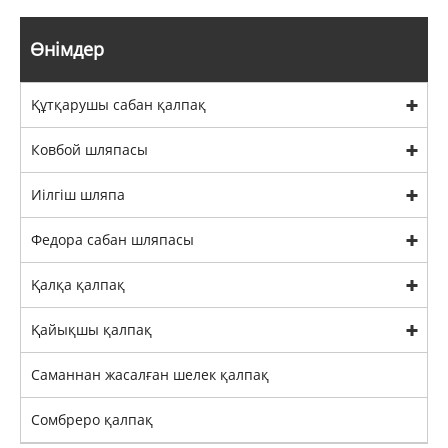
Өнімдер
Құтқарушы сабан қалпақ
Ковбой шляпасы
Иілгіш шляпа
Федора сабан шляпасы
Қалқа қалпақ
Қайықшы қалпақ
Саманнан жасалған шелек қалпақ
Сомбреро қалпақ