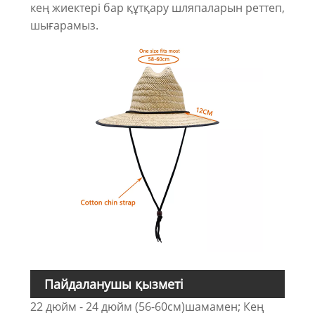
кең жиектері бар құтқару шляпаларын реттеп,
шығарамыз.
Пайдаланушы қызметі
22 дюйм - 24 дюйм (56-60см)шамамен; Кең