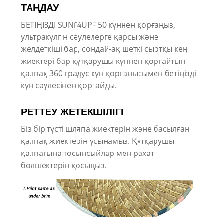
ТАҢДАУ
БЕТІҢІЗДІ SUNï¼UPF 50 күннен қорғаңыз,
ультракүлгін сәулелерге қарсы және
желдеткіші бар, сондай-ақ шеткі сыртқы кең
жиектері бар құтқарушы күннен қорғайтын
қалпақ 360 градус күн қорғанысымен бетіңізді
күн сәулесінен қорғайды.
РЕТТЕУ ЖЕТЕКШІЛІГІ
Біз бір түсті шляпа жиектерін және басылған
қалпақ жиектерін ұсынамыз. Құтқарушы
қалпағына тосынсыйлар мен рахат
бөлшектерін қосыңыз.