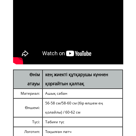
Өнім
кең жиекті құтқарушы күннен
атауы
қорғайтын қалпақ
Материал:
Ашық сабан
56-58 см/58-60 см (бір өлшем ең
Өлшемі:
қолайлы) / 60-62 см
Түсі:
Табиғи түс
Логотип:
Тоқылған патч