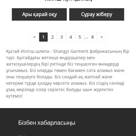
Ары қарай оқу
Сұрау жіберу
<
1
2
3
4
5
...
8
>
Қытай Иілгіш шляпа - Shangyi Garment фабрикасының бір
түрі. Қытайдағы жетекші өндірушілер мен
жеткізушілердің бірі ретінде біз теңшелген өнімдерді
ұсынамыз. Біз оларды төмен бағамен сата аламыз және
оны теңшеуге болады. Біз сондай-ақ жаппай және
көтерме түрде қолдау көрсете аламыз. Біз сіздің сенімді
ұзақ мерзімді іскер серіктес болуды шын жүректен
күтеміз!
Бізбен хабарласыңы