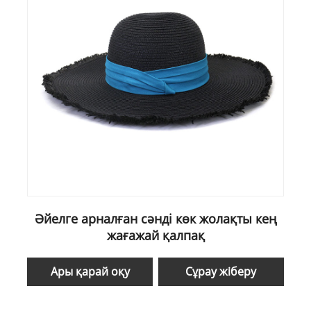
Әйелге арналған сәнді көк жолақты кең
жағажай қалпақ
Ары қарай оқу
Сұрау жіберу