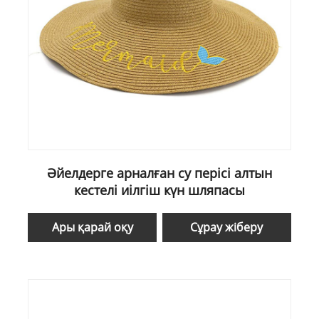
Әйелдерге арналған су перісі алтын
кестелі иілгіш күн шляпасы
Ары қарай оқу
Сұрау жіберу