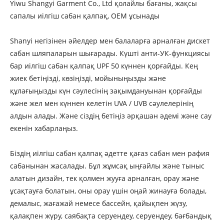
Yiwu Shangyi Garment Co., Ltd қолайлы бағаны, жақсы
сапалы иілгіш сабан қалпақ, OEM ұсынады
Shanyi негізінен әйелдер мен балаларға арналған дискет
сабан шляпаларын шығарады. Күшті анти-УК-функциясы
бар иілгіш сабан қалпақ UPF 50 күннен қорғайды. Кең
жиек бетіңізді, көзіңізді, мойыныңызды және
құлағыңызды күн сәулесінің зақымдануынан қорғайды
және жел мен күннен келетін UVA / UVB сәулелерінің
алдын алады. Және сіздің бетіңіз әрқашан әдемі және сау
екенін хабарлаңыз.
Біздің иілгіш сабан қалпақ әдетте қағаз сабан мен рафия
сабанынан жасалады. Бұл жұмсақ ыңғайлы және тыныс
алатын дизайн, тек қолмен жууға арналған, орау және
ұсақтауға болатын, оны орау үшін оңай жинауға болады,
демалыс, жағажай немесе бассейн, қайықпен жүзу,
қалақпен жүру, саябақта серуендеу, серуендеу, бағбандық