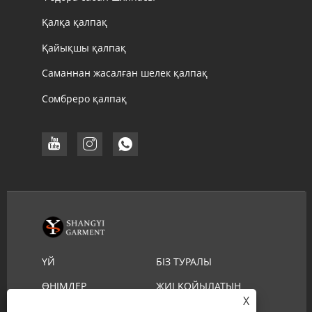
Қалқа қалпақ
Қайықшы қалпақ
Саманнан жасалған шелек қалпақ
Сомбреро қалпақ
ҮЙ
БІЗ ТУРАЛЫ
ӨНІМДЕР
ЖИІ ҚОЙЫЛАТЫН
X
СҰРАҚТАР
ЖҮКТЕП АЛУ
СҰРАУ ЖІБЕРУ