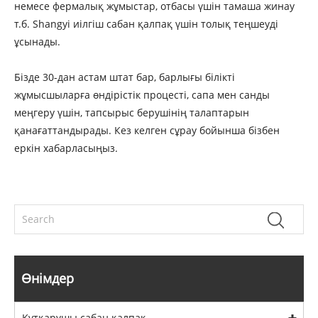
немесе фермалық жұмыстар, отбасы үшін тамаша жинау
т.б. Shangyi иілгіш сабан қалпақ үшін толық теңшеуді
ұсынады.
Бізде 30-дан астам штат бар, барлығы білікті
жұмысшыларға өндірістік процесті, сапа мен санды
меңгеру үшін, тапсырыс берушінің талаптарын
қанағаттандырады. Кез келген сұрау бойынша бізбен
еркін хабарласыңыз.
Өнімдер
Құтқарушы сабан қалпақ