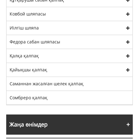
Ковбой шляпасы
Иілгіш шляпа
Федора сабан шляпасы
Қалқа қалпақ
Қайықшы қалпақ
Саманнан жасалған шелек қалпақ
Сомбреро қалпақ
Жаңа өнімдер