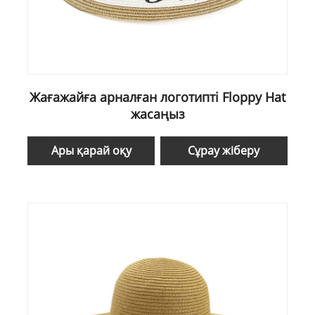
Жағажайға арналған логотипті Floppy Hat
жасаңыз
Ары қарай оқу
Сұрау жіберу