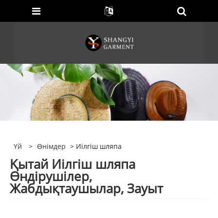
Үй
>
Өнімдер
> Иілгіш шляпа
Қытай Иілгіш шляпа
Өндірушілер,
Жабдықтаушылар, Зауыт