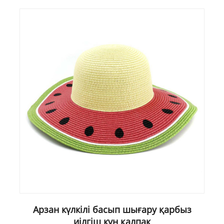
Арзан күлкілі басып шығару қарбыз
иілгіш күн қалпақ