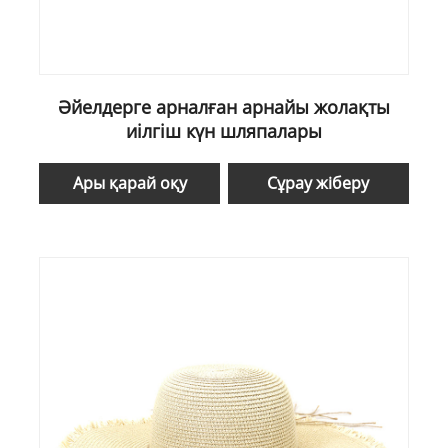
Әйелдерге арналған арнайы жолақты
иілгіш күн шляпалары
Ары қарай оқу
Сұрау жіберу