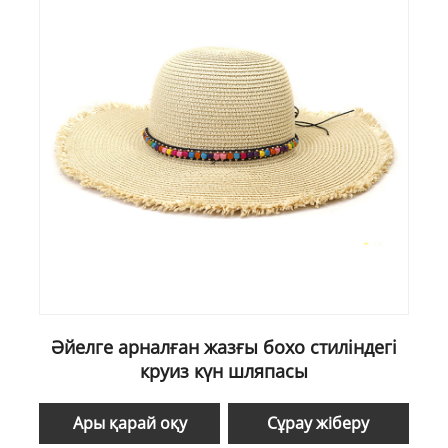
Әйелге арналған жазғы бохо стиліндегі
круиз күн шляпасы
Ары қарай оқу
Сұрау жіберу