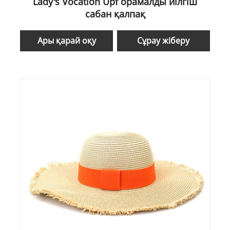
Lady's Vocation Upf орамалды иілгіш
сабан қалпақ
Ары қарай оқу
Сұрау жіберу