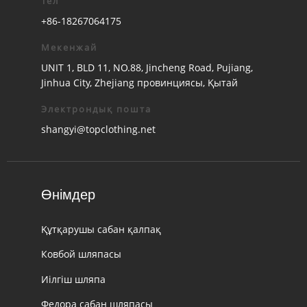
Тел
+86-18267064175
Мекенжай
UNIT 1, BLD 11, NO.88, Jincheng Road, Pujiang,
Jinhua City, Zhejiang провинциясы, Қытай
Электрондық пошта
shangyi@topclothing.net
Өнімдер
Құтқарушы сабан қалпақ
Ковбой шляпасы
Иілгіш шляпа
Федора сабан шляпасы