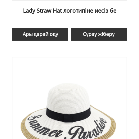
Lady Straw Hat логотипіне иесіз бе
Ары қарай оқу
Сұрау жіберу