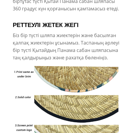
біртұтас түсті Қытай Панама сабан шляпасы
360 градус күн қорғанысын қамтамасыз етеді.
РЕТТЕУЛІ ЖЕТЕК ЖЕГІ
Біз бір түсті шляпа жиектерін және басылған
қалпақ жиектерін ұсынамыз. Таспаның әрлеуі
бір түсті Қытайдың Панама сабан шляпасына
таң қалдырыңыз және рахатқа бөленіңіз.