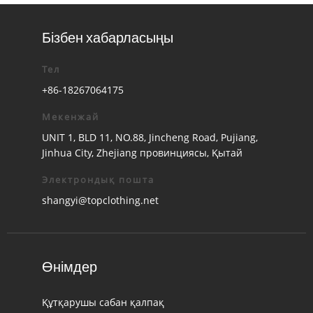
Бізбен хабарласыңы
Тел
+86-18267064175
Мекенжай
UNIT 1, BLD 11, NO.88, Jincheng Road, Pujiang,
Jinhua City, Zhejiang провинциясы, Қытай
Электрондық пошта
shangyi@topclothing.net
Өнімдер
Құтқарушы сабан қалпақ