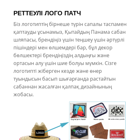
РЕТТЕУЛІ ЛОГО ПАТЧ
Біз логотиптің бірнеше түрін сапалы таспамен
қаптауды ұсынамыз, Қытайдың Панама сабан
шляпасы, брендіңіз үшін теңшеу үшін әртүрлі
пішіндері мен өлшемдері бар, бұл декор
бөлшектері брендіңіздің алдыңғы және
ортасын алу үшін шие болуы мүмкін. Сізге
логотипті жіберген кезде және өнер
туындысын басып шығарғанда растайтын
сабаннан жасалған қалпақ дизайнының
жобасы.