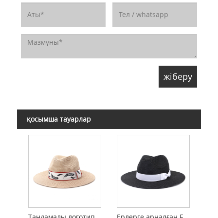
қосымша тауарлар
Таңдамалы логотип Fedora сабанды ерлерге арналған қалпақ
Ерлерге арналған Fedora сабан шляпасы