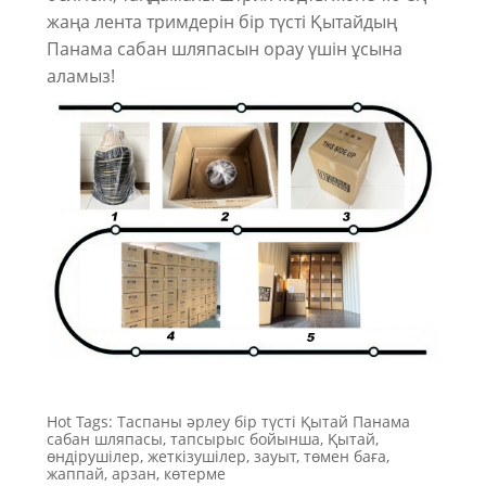
жаңа лента тримдерін бір түсті Қытайдың
Панама сабан шляпасын орау үшін ұсына
аламыз!
Hot Tags: Таспаны әрлеу бір түсті Қытай Панама
сабан шляпасы, тапсырыс бойынша, Қытай,
өндірушілер, жеткізушілер, зауыт, төмен баға,
жаппай, арзан, көтерме