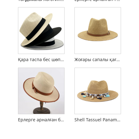
Қара таспа бес шөпті федора панама қалпағы
Жоғары сапалы қағаз мата ерлерге арналған Панама қалпағы
Ерлерге арналған былғары топ Панама сабан қалпақ
Shell Tassuel Panama Күн сабан қалпақ