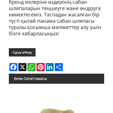
бренд иелеріне өздерінің сабан
шляпаларын теңшеуге және өндіруге
көмектесеміз. Таспадан жасалған бір
түсті қытай панама сабан шляпасы
туралы қосымша мәліметтер алу үшін
бізге хабарласыңыз!
Сұрау жіберу
Facebook
X
WhatsApp
Pinterest
LinkedIn
Share
Өнім Сипаттамасы