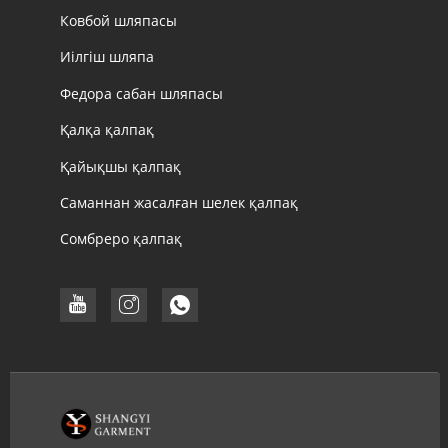
Ковбой шляпасы
Иілгіш шляпа
Федора сабан шляпасы
Қалқа қалпақ
Қайықшы қалпақ
Саманнан жасалған шелек қалпақ
Сомбреро қалпақ