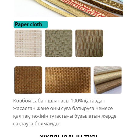
Ковбой сабан шляпасы 100% қағаздан
жасалған және оны суға батыруға немесе
қалпақ тәжінің тұтастығы бұзылатын жерде
сақтауға болмайды.