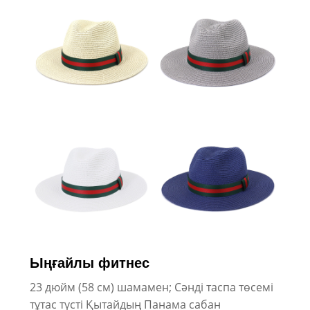
Ыңғайлы фитнес
23 дюйм (58 см) шамамен; Сәнді таспа төсемі
тұтас түсті Қытайдың Панама сабан