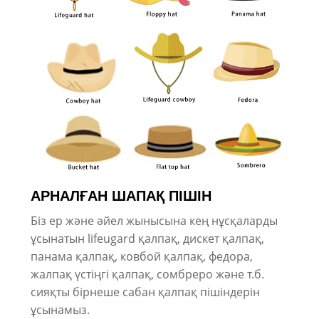
АРНАЛҒАН ШАПАҚ ПІШІН
Біз ер және әйел жынысына кең нұсқаларды
ұсынатын lifeugard қалпақ, дискет қалпақ,
панама қалпақ, ковбой қалпақ, федора,
жалпақ үстіңгі қалпақ, сомбреро және т.б.
сияқты бірнеше сабан қалпақ пішіндерін
ұсынамыз.