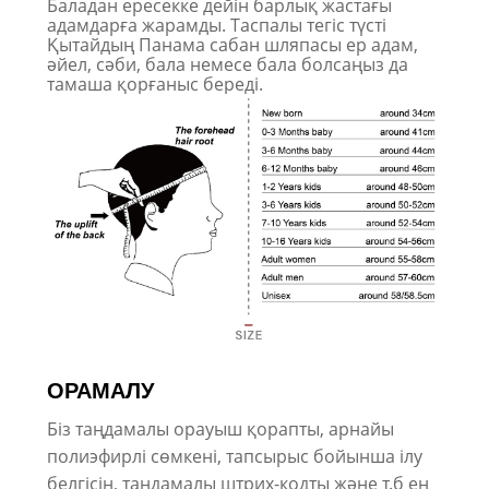
Баладан ересекке дейін барлық жастағы
адамдарға жарамды. Таспалы тегіс түсті
Қытайдың Панама сабан шляпасы ер адам,
әйел, сәби, бала немесе бала болсаңыз да
тамаша қорғаныс береді.
ОРАМАЛУ
Біз таңдамалы орауыш қорапты, арнайы
полиэфирлі сөмкені, тапсырыс бойынша ілу
белгісін, таңдамалы штрих-кодты және т.б ең