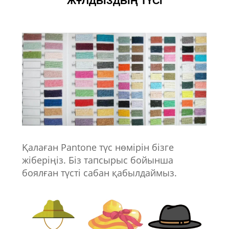
ЖҰЛДЫЗДЫҢ ТҮСІ
Қалаған Pantone түс нөмірін бізге
жіберіңіз. Біз тапсырыс бойынша
боялған түсті сабан қабылдаймыз.