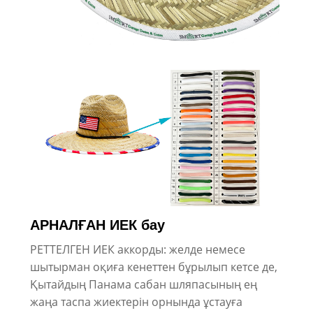
АРНАЛҒАН ИЕК бау
РЕТТЕЛГЕН ИЕК аккорды: желде немесе
шытырман оқиға кенеттен бұрылып кетсе де,
Қытайдың Панама сабан шляпасының ең
жаңа таспа жиектерін орнында ұстауға