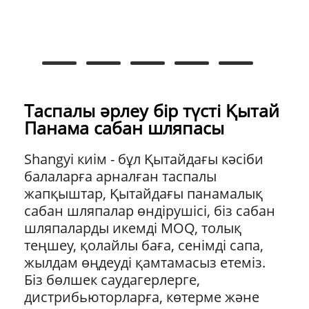
Таспалы әрлеу бір түсті Қытай
Панама сабан шляпасы
Shangyi киім - бұл Қытайдағы кәсіби
балаларға арналған таспалы
жапқыштар, Қытайдағы панамалық
сабан шляпалар өндірушісі, біз сабан
шляпаларды икемді MOQ, толық
теңшеу, қолайлы баға, сенімді сапа,
жылдам өңдеуді қамтамасыз етеміз.
Біз бөлшек саудагерлерге,
дистрибьюторларға, көтерме және