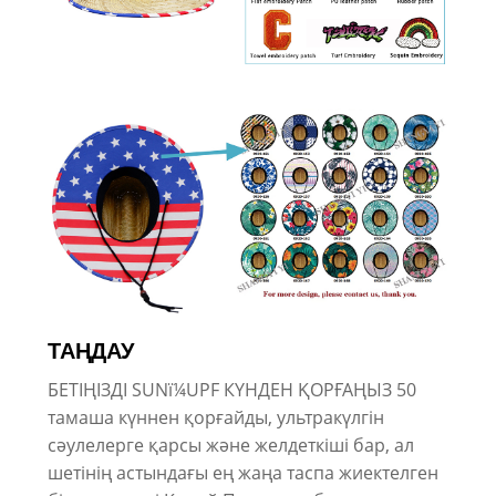
ТАҢДАУ
БЕТІҢІЗДІ SUNï¼UPF КҮНДЕН ҚОРҒАҢЫЗ 50
тамаша күннен қорғайды, ультракүлгін
сәулелерге қарсы және желдеткіші бар, ал
шетінің астындағы ең жаңа таспа жиектелген