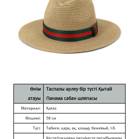
Өнім
Таспалы әрлеу бір түсті Қытай
атауы
Панама сабан шляпасы
Материал:
Қағаз
Өлшемі:
58 см
Түсі:
Табиғи, қара, ақ, қоңыр, бежевый, т.б.
Кесте/тоқылған патч/кесте патч/былғары