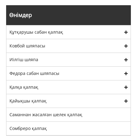
Өнімдер
Құтқарушы сабан қалпақ
Ковбой шляпасы
Иілгіш шляпа
Федора сабан шляпасы
Қалқа қалпақ
Қайықшы қалпақ
Саманнан жасалған шелек қалпақ
Сомбреро қалпақ