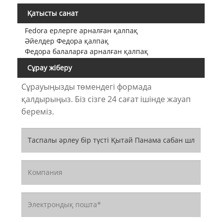
Қатысты санат
Fedora ерлерге арналған қалпақ
Әйелдер Федора қалпақ
Федора балаларға арналған қалпақ
Сұрау жіберу
Сұрауыңызды төмендегі формада
қалдырыңыз. Біз сізге 24 сағат ішінде жауап
береміз.