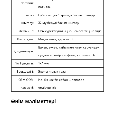
Логотип:
патч т.б.
Басып
Сублимация/Экранды басып шығару/
шығару:
Жылу беруді басып шығару
Хемминг:
Осы суретті ұнатыңыз немесе теңшеліңіз
Иек арқан:
Мақта мата, қара түсті
Балық аулау, қайықпен жүзу, серуендеу,
Қолданылуы:
күнделікті өмір, серфинг, жарнама т.б
Үлгі уақыты:
1-7 күн
Ерекшелігі:
Экологиялық таза
OEM ODM
Иә, біз кәсіби сабан шляпалар
қызметі:
өндірушіміз
Өнім мәліметтері