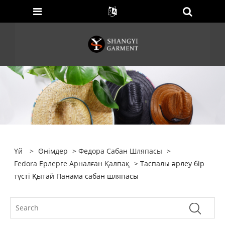
Үй
>
Өнімдер
>
Федора Сабан Шляпасы
>
Fedora Ерлерге Арналған Қалпақ
> Таспалы әрлеу бір
түсті Қытай Панама сабан шляпасы