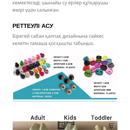
көмектеседі; шынайы су ерлер құтқарушы
өмірі үшін салынған.
РЕТТЕУЛІ АСУ
Бірегей сабан қалпақ дизайнына сәйкес
келетін тамаша қосқышты табыңыз.