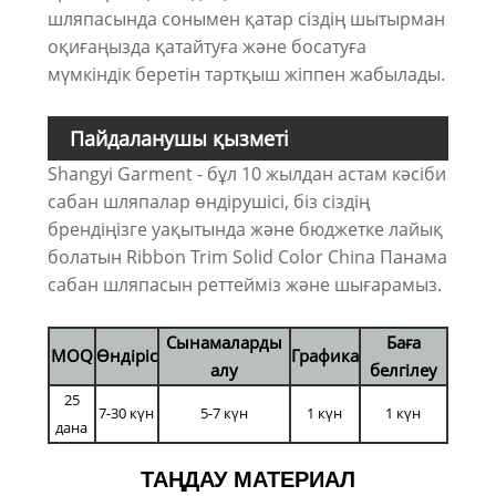
шляпасында сонымен қатар сіздің шытырман
оқиғаңызда қатайтуға және босатуға
мүмкіндік беретін тартқыш жіппен жабылады.
Пайдаланушы қызметі
Shangyi Garment - бұл 10 жылдан астам кәсіби
сабан шляпалар өндірушісі, біз сіздің
брендіңізге уақытында және бюджетке лайық
болатын Ribbon Trim Solid Color China Панама
сабан шляпасын реттейміз және шығарамыз.
Сынамаларды
Баға
MOQ
Өндіріс
Графика
алу
белгілеу
25
7-30 күн
5-7 күн
1 күн
1 күн
дана
ТАҢДАУ МАТЕРИАЛ