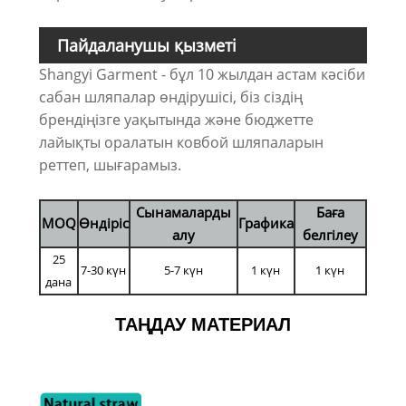
Пайдаланушы қызметі
Shangyi Garment - бұл 10 жылдан астам кәсіби
сабан шляпалар өндірушісі, біз сіздің
брендіңізге уақытында және бюджетте
лайықты оралатын ковбой шляпаларын
реттеп, шығарамыз.
Сынамаларды
Баға
MOQ
Өндіріс
Графика
алу
белгілеу
25
7-30 күн
5-7 күн
1 күн
1 күн
дана
ТАҢДАУ МАТЕРИАЛ