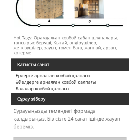
Hot Tags: Орамдалған ковбой сабан шляпалары,
тапсырыс беруші, Қытай, өндірушілер,
жеткізушілер, зауыт, төмен баға, жаппай, арзан,
көтерме
Қатысты санат
Ерлерге арналған ковбой қалпағы
Әйелдерге арналған ковбой қалпағы
Балалар ковбой қалпағы
Сұрау жіберу
Сұрауыңызды төмендегі формада
қалдырыңыз. Біз сізге 24 сағат ішінде жауап
береміз.