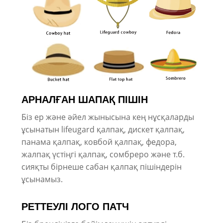
АРНАЛҒАН ШАПАҚ ПІШІН
Біз ер және әйел жынысына кең нұсқаларды
ұсынатын lifeugard қалпақ, дискет қалпақ,
панама қалпақ, ковбой қалпақ, федора,
жалпақ үстіңгі қалпақ, сомбреро және т.б.
сияқты бірнеше сабан қалпақ пішіндерін
ұсынамыз.
РЕТТЕУЛІ ЛОГО ПАТЧ