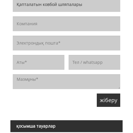
қосымша тауарлар