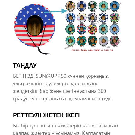
ТАҢДАУ
БЕТІҢІЗДІ SUNï¼UPF 50 күннен қорғаңыз,
ультракүлгін сәулелерге қарсы және
желдеткіші бар және шетіне астына 360
градус күн қорғанысын қамтамасыз етеді.
РЕТТЕУЛІ ЖЕТЕК ЖЕГІ
Біз бір түсті шляпа жиектерін және басылған
қалпақ жиектерін ұсынамыз. Қапталатын