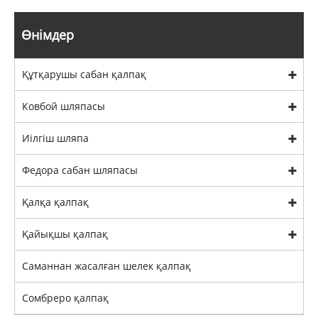
Өнімдер
Құтқарушы сабан қалпақ
Ковбой шляпасы
Иілгіш шляпа
Федора сабан шляпасы
Қалқа қалпақ
Қайықшы қалпақ
Саманнан жасалған шелек қалпақ
Сомбреро қалпақ