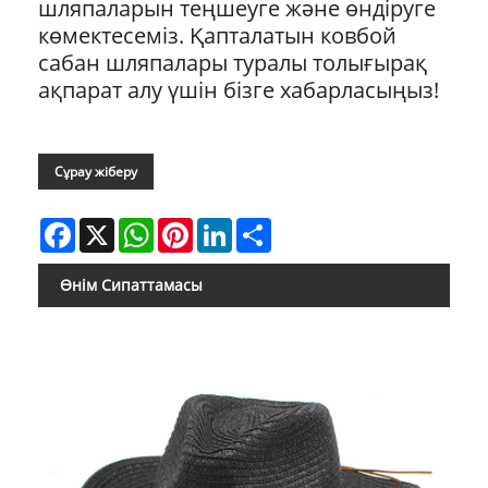
шляпаларын теңшеуге және өндіруге
көмектесеміз. Қапталатын ковбой
сабан шляпалары туралы толығырақ
ақпарат алу үшін бізге хабарласыңыз!
Сұрау жіберу
Facebook
X
WhatsApp
Pinterest
LinkedIn
Share
Өнім Сипаттамасы