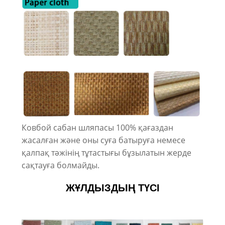
Ковбой сабан шляпасы 100% қағаздан
жасалған және оны суға батыруға немесе
қалпақ тәжінің тұтастығы бұзылатын жерде
сақтауға болмайды.
ЖҰЛДЫЗДЫҢ ТҮСІ