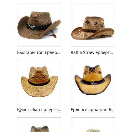
Былғары топ Ерлерге арналған ковбой сабан шляпасы
Raffia Straw ерлерге арналған ковбой қалпағы
Қуыс сабан ерлерге арналған ковбой қалпағы
Ерлерге арналған Батыс сабан ковбой қалпағы