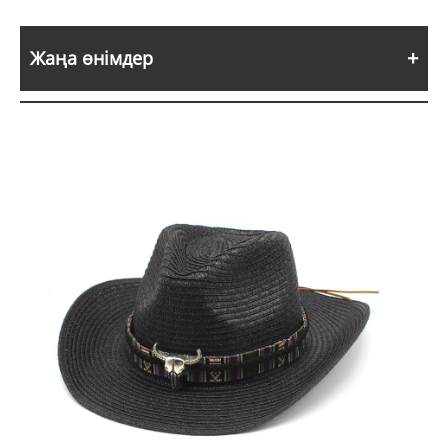
Жаңа өнімдер