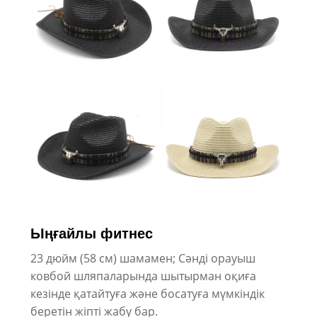
Ыңғайлы фитнес
23 дюйм (58 см) шамамен; Сәнді орауыш
ковбой шляпаларында шытырман оқиға
кезінде қатайтуға және босатуға мүмкіндік
беретін жіпті жабу бар.