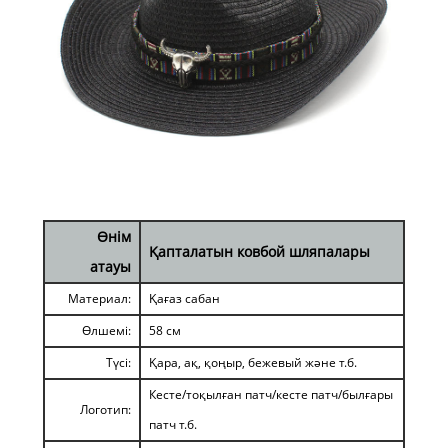
Өнім
Қапталатын ковбой шляпалары
атауы
Материал:
Қағаз сабан
Өлшемі:
58 см
Түсі:
Қара, ақ, қоңыр, бежевый және т.б.
Кесте/тоқылған патч/кесте патч/былғары
Логотип:
патч т.б.