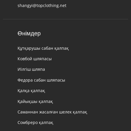
shangyi@topclothing.net
Өнімдер
Құтқарушы сабан қалпақ
Ковбой шляпасы
Иілгіш шляпа
Федора сабан шляпасы
Қалқа қалпақ
Қайықшы қалпақ
Саманнан жасалған шелек қалпақ
Сомбреро қалпақ