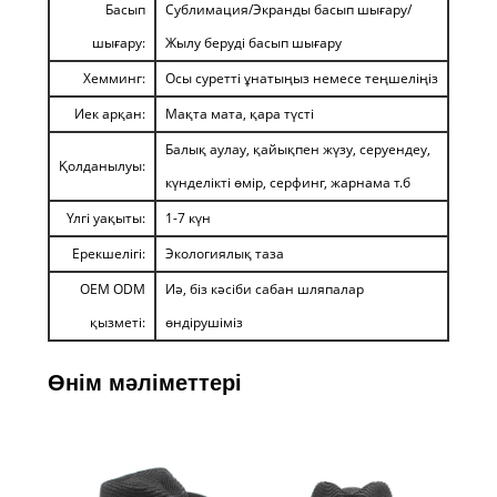
Басып
Сублимация/Экранды басып шығару/
шығару:
Жылу беруді басып шығару
Хемминг:
Осы суретті ұнатыңыз немесе теңшеліңіз
Иек арқан:
Мақта мата, қара түсті
Балық аулау, қайықпен жүзу, серуендеу,
Қолданылуы:
күнделікті өмір, серфинг, жарнама т.б
Үлгі уақыты:
1-7 күн
Ерекшелігі:
Экологиялық таза
OEM ODM
Иә, біз кәсіби сабан шляпалар
қызметі:
өндірушіміз
Өнім мәліметтері