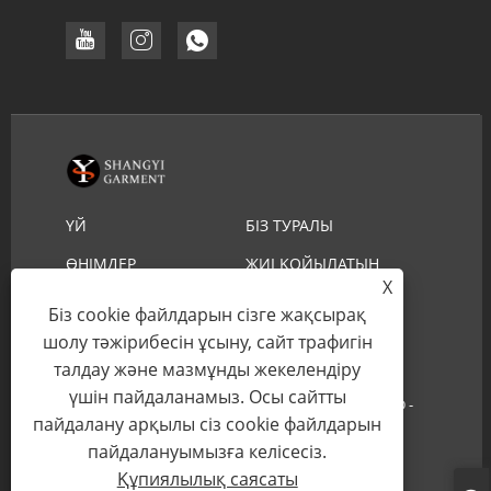
ҮЙ
БІЗ ТУРАЛЫ
ӨНІМДЕР
ЖИІ ҚОЙЫЛАТЫН
X
СҰРАҚТАР
ЖҮКТЕП АЛУ
СҰРАУ ЖІБЕРУ
Біз cookie файлдарын сізге жақсырақ
БІЗБЕН ХАБАРЛАСЫҢЫ
шолу тәжірибесін ұсыну, сайт трафигін
талдау және мазмұнды жекелендіру
үшін пайдаланамыз. Осы сайтты
Copyright © 2022 YIWU SHANGYI GARMENT CO.,LTD -
пайдалану арқылы сіз cookie файлдарын
Құтқарушы сабан шляпасы, ковбой шляпасы -
пайдалануымызға келісесіз.
Барлық құқықтар қорғалған.
Құпиялылық саясаты