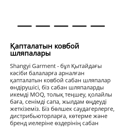
Қапталатын ковбой
шляпалары
Shangyi Garment - бұл Қытайдағы
кәсіби балаларға арналған
қапталатын ковбой сабан шляпалар
өндірушісі, біз сабан шляпаларды
икемді MOQ, толық теңшеу, қолайлы
баға, сенімді сапа, жылдам өңдеуді
жеткіземіз. Біз бөлшек саудагерлерге,
дистрибьюторларға, көтерме және
бренд иелеріне өздерінің сабан