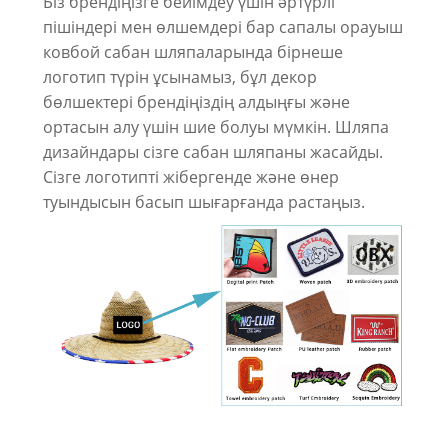
Біз брендіңізге бейімдеу үшін әртүрлі
пішіндері мен өлшемдері бар сапалы орауыш
ковбой сабан шляпаларында бірнеше
логотип түрін ұсынамыз, бұл декор
бөлшектері брендіңіздің алдыңғы және
ортасын алу үшін шие болуы мүмкін. Шляпа
дизайндары сізге сабан шляпаны жасайды.
Сізге логотипті жібергенде және өнер
туындысын басып шығарғанда растаңыз.