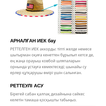
АРНАЛҒАН ИЕК бау
РЕТТЕЛГЕН ИЕК аккорды: тіпті желде немесе
шытырман оқиға кенеттен бұрылып кетсе де,
ең жаңа орауыш ковбой шляпаларын
орнында ұстауға көмектеседі; шынайы су
ерлер құтқарушы өмірі үшін салынған.
РЕТТЕУЛІ АСУ
Бірегей сабан қалпақ дизайнына сәйкес
келетін тамаша қосқышты табыңыз.