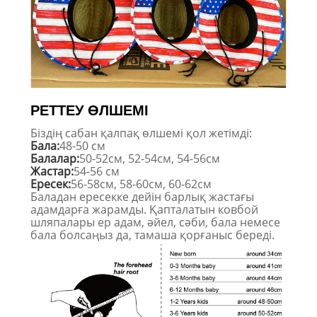
РЕТТЕУ ӨЛШЕМІ
Біздің сабан қалпақ өлшемі қол жетімді:
Бала:
48-50 см
Балалар:
50-52см, 52-54см, 54-56см
Жастар:
54-56 см
Ересек:
56-58см, 58-60см, 60-62см
Баладан ересекке дейін барлық жастағы
адамдарға жарамды. Қапталатын ковбой
шляпалары ер адам, әйел, сәби, бала немесе
бала болсаңыз да, тамаша қорғаныс береді.