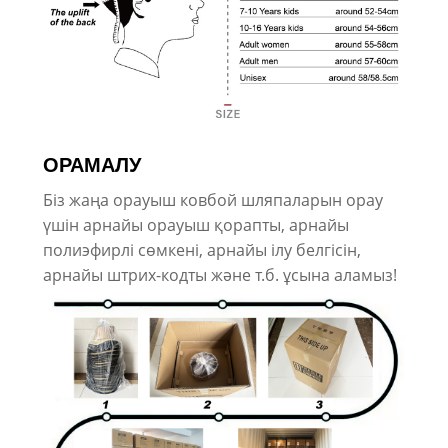
ОРАМАЛУ
Біз жаңа орауыш ковбой шляпаларын орау
үшін арнайы орауыш қорапты, арнайы
полиэфирлі сөмкені, арнайы ілу белгісін,
арнайы штрих-кодты және т.б. ұсына аламыз!